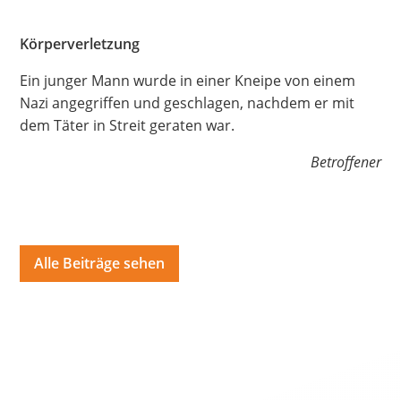
Hate Speech
Körperverletzung
SPRACHEN
Ein junger Mann wurde in einer Kneipe von einem
Deutsch
العربية
Český
English
Français
Nazi angegriffen und geschlagen, nachdem er mit
dem Täter in Streit geraten war.
Italiano
Kurdí
فارسی
Polski
Português
Betroffener
Русский
Español
ትግርኛ
Türkçe
Việt
Alle Beiträge sehen