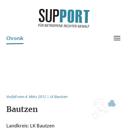
Chronik
Projektinfo & Neuigkeiten
Beratung
Statistik
Prozessdokus
Vorfall vom 4. März 2012 | LK Bautzen
Publikationen
Bautzen
Bildungsangebote
Spenden
Landkreis: LK Bautzen