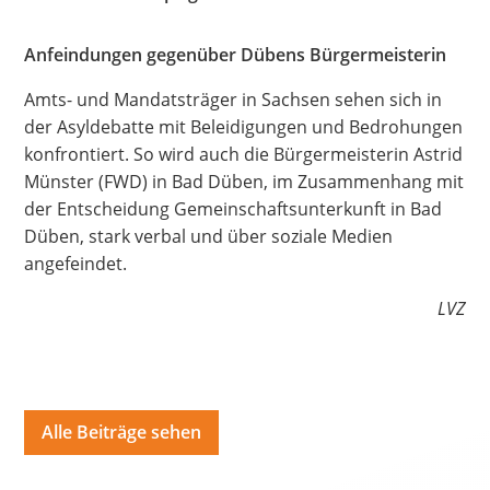
Hate Speech
Anfeindungen gegenüber Dübens Bürgermeisterin
SPRACHEN
Amts- und Mandatsträger in Sachsen sehen sich in
Deutsch
العربية
Český
English
Français
der Asyldebatte mit Beleidigungen und Bedrohungen
konfrontiert. So wird auch die Bürgermeisterin Astrid
Italiano
Kurdí
فارسی
Polski
Português
Münster (FWD) in Bad Düben, im Zusammenhang mit
der Entscheidung Gemeinschaftsunterkunft in Bad
Русский
Español
ትግርኛ
Türkçe
Việt
Düben, stark verbal und über soziale Medien
angefeindet.
LVZ
Alle Beiträge sehen