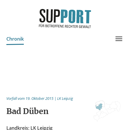
Chronik
Projektinfo & Neuigkeiten
Beratung
Statistik
Prozessdokus
Vorfall vom 19. Oktober 2015 | LK Leipzig
Publikationen
Bad Düben
Bildungsangebote
Spenden
Landkreis: LK Leipzig