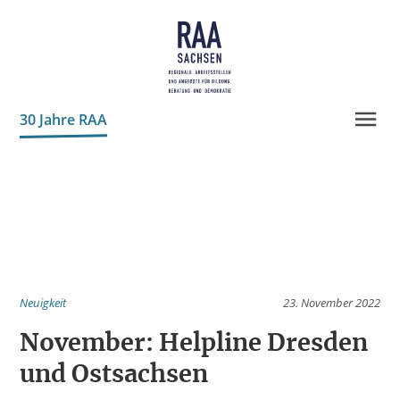
30 Jahre RAA
Projekte
Neuigkeiten
Leitbild
Geschichte
Neuigkeit
23. November 2022
Team
November: Helpline Dresden
Transparenz
und Ostsachsen
Partner