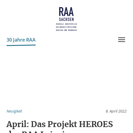
30 Jahre RAA
Projekte
Neuigkeiten
Leitbild
Geschichte
Team
Neuigkeit
8. April 2022
Transparenz
April: Das Projekt HEROES
Partner