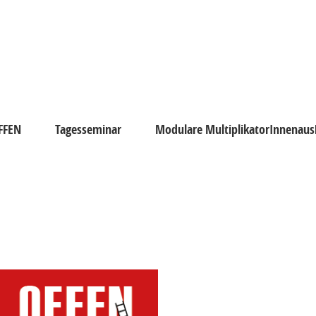
FFEN
Tagesseminar
Modulare MultiplikatorInnenaus
N
atorInnenausbildung