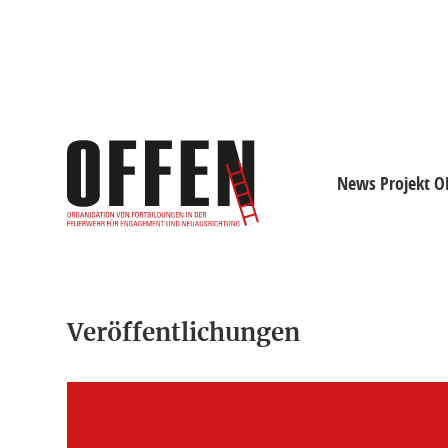
News Projekt O
News Projekt OFFE
Tagesseminar
Modulare Multiplik
Veröffentlichungen
Kooperationen