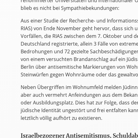
renommierter Universitäten und internationaler O
blieb es nicht bei Sympathiebekundungen:
Aus einer Studie der Recherche- und Informationss
RIAS) von Ende November geht hervor, dass sich u
Vorfällen, die RIAS zwischen dem 7. Oktober und 
Deutschland registrierte, allein 3 Fälle von extreme
Bedrohungen und 72 gezielte Sachbeschädigungen 
von einem versuchten Brandanschlag auf ein Jüd
Berlin über antisemitische Markierungen von Woh
Steinwürfen gegen Wohnräume oder das gewaltvol
Neben Übergriffen im Wohnumfeld melden Jüdinne
aber auch vermehrt Anfeindungen aus dem Bekann
oder Ausbildungsplatz. Dies hat zur Folge, dass de
jüdische Identität ungestört und frei entfalten ka
letztlich völlig aufhört zu existieren.
Israelbezogener Antisemitismus, Schulda