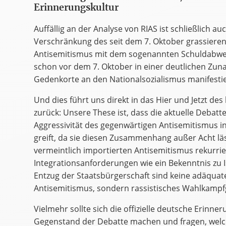
Erinnerungskultur
Auffällig an der Analyse von RIAS ist schließlich a
Verschränkung des seit dem 7. Oktober grassier
Antisemitismus mit dem sogenannten Schuldabweh
schon vor dem 7. Oktober in einer deutlichen Zun
Gedenkorte an den Nationalsozialismus manifestie
Und dies führt uns direkt in das Hier und Jetzt d
zurück: Unsere These ist, dass die aktuelle Deba
Aggressivität des gegenwärtigen Antisemitismus in
greift, da sie diesen Zusammenhang außer Acht läs
vermeintlich importierten Antisemitismus rekurrie
Integrationsanforderungen wie ein Bekenntnis zu 
Entzug der Staatsbürgerschaft sind keine adäquat
Antisemitismus, sondern rassistisches Wahlkampf
Vielmehr sollte sich die offizielle deutsche Erinner
Gegenstand der Debatte machen und fragen, welche