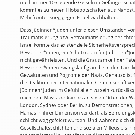
noch immer 105 lebende Geiseln in Gefangenschaf
kommt es zu neuen Hiobsbotschaften aus Nahost, 
Mehrfrontenkrieg gegen Israel wachhalten.
Dass Jüdinnen*Juden unter diesen Umständen vo
Traumatisierung bzw. Retraumatisierung berichten,
Israel konnte das existenzielle Sicherheitsverspr
Bewohner*innen, ein Schutzraum für Jüdinnen*Jud
nicht gewährleisten. Und die Grausamkeit der Tat
Bewohner*innen zwangsläufig an die in den Famili
Gewalttaten und Pogrome der Nazis. Genauso ist 
die Reaktion der internationalen Gemeinschaft ver
Jüdinnen*Juden im Gefühl allein zu sein zurückläss
nach dem Massaker kam es an vielen Orten der We
London, Sydney oder Berlin, zu Demonstrationen, 
Hamas in ihrer Dimension verklärt, als Befreiungs
schlicht weg gefeiert wurden. Und während sich die
Gesellschaftsschichten und sozialen Milieus bis i